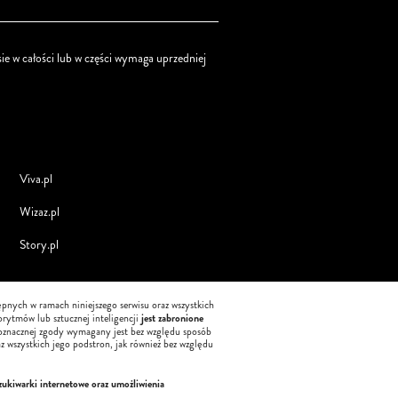
ie w całości lub w części wymaga uprzedniej
Viva.pl
Wizaz.pl
Story.pl
tępnych w ramach niniejszego serwisu oraz wszystkich
jest zabronione
orytmów lub sztucznej inteligencji
oznacznej zgody wymagany jest bez względu sposób
z wszystkich jego podstron, jak również bez względu
zukiwarki internetowe oraz umożliwienia