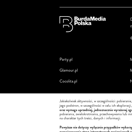
D
Party.pl
M
Glamour.pl
M
Cocolita.pl
N
Jakiekolwiek aktywności, w szczególności: pobieranie
jego podstron, w szczególności w celu ich eksploracj
oraz wymaga uprzedniej, jednoznacznie wyrażonej zgo
pobierania, zwielokrotniania, przechowywania lub in
na charakter tych treści, danych i informacji.
Powyższe nie dotyczy wyłącznie przypadków wykorzyst
pozycjonowania stron internetowych zawierających 