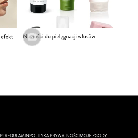
Nowości do pielęgnacji włosów
 efekt
PL
REGULAMIN
POLITYKA PRYWATNOŚCI
MOJE ZGODY