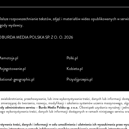
alsze rozpowszechnianie tekstów, zdjęć i materiałów wideo opublikowanych w serwis
zgody wydawcy.
©BURDA MEDIA POLSKA SP. Z O. O. 2026
amotoja.pl
Polki.pl
ojegotowanie.pl
Kobieta.pl
ational-geographic.pl
Przyslijprzepis.pl
, zwielokrotnianie, przechowywanie, lub inne wykorzystywanie treści, danych lub informacji dos
i, zmierzającej do tworzenia, rozwoju, modyfikacji i szkolenia systemów uczenia maszynowego, alg
dy administratora serwisu – Burda Media Polska sp. z o.o.
Obowiązek uzyskania wyraźnej i jedn
nego wykorzystywania treści, danych lub informacji dostępnych w ramach niniejszego serwisu ora
ywania treści, danych i informacji w celu umożliwienia i ułatwienia ich wyszukiwania przez wys
serwisy internetowe w ramach indeksowania wyników wyszukiwania wyszukiwarek internetowych