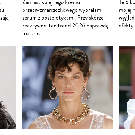
.
Zamiast kolejnego kremu
Te 5 k
su.
przeciwzmarszczkowego wybrałam
mojej 
zają
serum z postbiotykami. Przy skórze
wygładz
reaktywnej ten trend 2026 naprawdę
efekty
ma sens