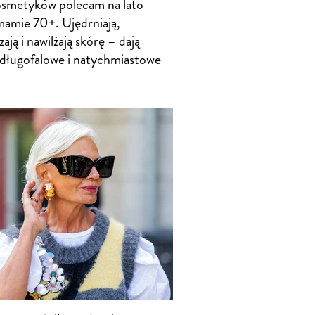
osmetyków polecam na lato
mamie 70+. Ujędrniają,
ają i nawilżają skórę – dają
 długofalowe i natychmiastowe