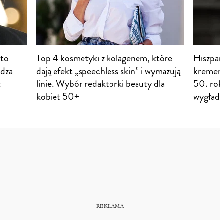
 to
Top 4 kosmetyki z kolagenem, które
Hiszpa
adza
dają efekt „speechless skin” i wymazują
kremem
z
linie. Wybór redaktorki beauty dla
50. rok
kobiet 50+
wygład