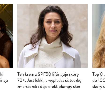
ki
Ten krem z SPF50 liftinguje skóry
Top 8 
tingu
70+. Jest lekki, a wygładza siateczkę
do 100 
zmarszczek i daje efekt plumpy skin
skóry u