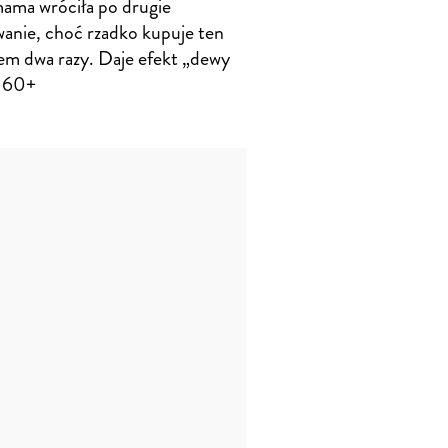
ama wróciła po drugie
anie, choć rzadko kupuje ten
em dwa razy. Daje efekt „dewy
u 60+