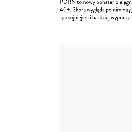
PDRN to nowy bohater pielęgna
40+. Skóra wygląda po nim na g
spokojniejszą i bardziej wypoczę