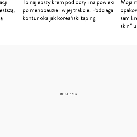
cji
To najlepszy krem pod oczy i na powieki
Moja m
ęstszą,
po menopauzie i w jej trakcie. Podciąga
opakow
tą
kontur oka jak koreański taping
sam kr
skin” 