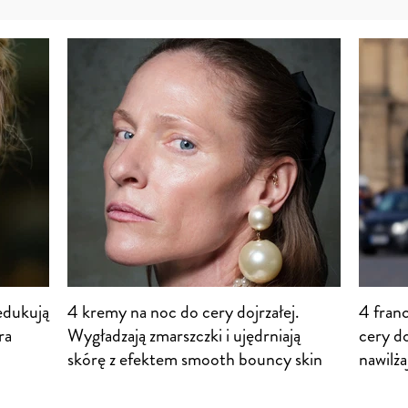
edukują
4 kremy na noc do cery dojrzałej.
4 fran
ra
Wygładzają zmarszczki i ujędrniają
cery do
skórę z efektem smooth bouncy skin
nawilża