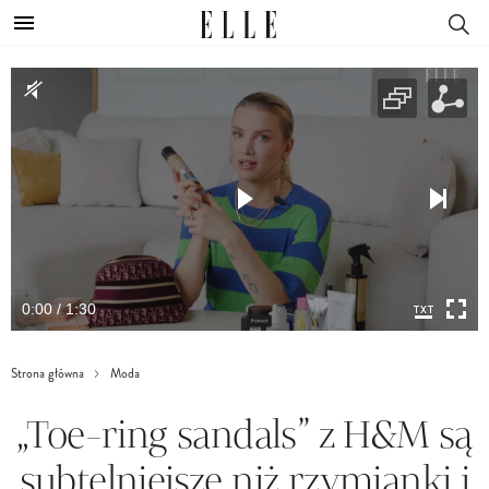
0:00 / 1:30
Strona główna
Moda
„Toe-ring sandals” z H&M są
subtelniejsze niż rzymianki i