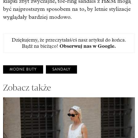
klapki zbyt zwyczajne, toe-ring sandals z H&M mogą
być najprostszym sposobem na to, by letnie stylizacje
wyglądały bardziej modowo.
Dziękujemy, że przeczytałaś/eś nasz artykuł do końca.
Bądź na bieżąco!
Obserwuj nas w Google
.
MODNE BUTY
SANDAŁY
Zobacz także