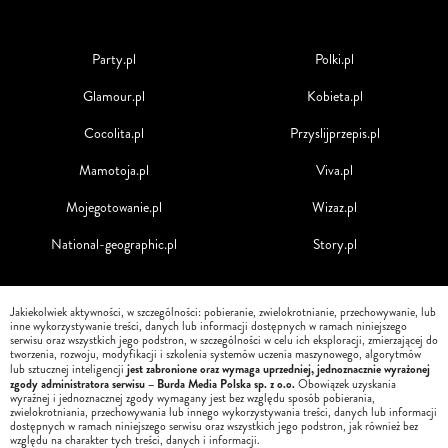
Party.pl
Polki.pl
Glamour.pl
Kobieta.pl
Cocolita.pl
Przyslijprzepis.pl
Mamotoja.pl
Viva.pl
Mojegotowanie.pl
Wizaz.pl
National-geographic.pl
Story.pl
Jakiekolwiek aktywności, w szczególności: pobieranie, zwielokrotnianie, przechowywanie, lub
inne wykorzystywanie treści, danych lub informacji dostępnych w ramach niniejszego
serwisu oraz wszystkich jego podstron, w szczególności w celu ich eksploracji, zmierzającej do
tworzenia, rozwoju, modyfikacji i szkolenia systemów uczenia maszynowego, algorytmów
jest zabronione oraz wymaga uprzedniej, jednoznacznie wyrażonej
lub sztucznej inteligencji
zgody administratora serwisu – Burda Media Polska sp. z o.o.
Obowiązek uzyskania
wyraźnej i jednoznacznej zgody wymagany jest bez względu sposób pobierania,
zwielokrotniania, przechowywania lub innego wykorzystywania treści, danych lub informacji
dostępnych w ramach niniejszego serwisu oraz wszystkich jego podstron, jak również bez
względu na charakter tych treści, danych i informacji.