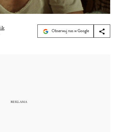
ik
Obserwuj nas w Google
7