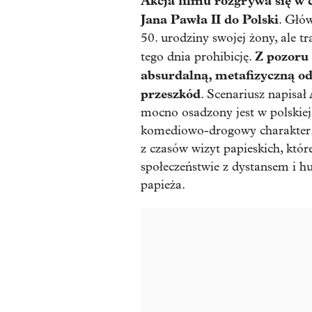
Akcja filmu rozgrywa się w 
Jana Pawła II do Polski
. Głó
50. urodziny swojej żony, ale tr
Z pozoru
tego dnia prohibicję.
absurdalną, metafizyczną od
przeszkód
. Scenariusz napisa
mocno osadzony jest w polskiej 
komediowo-drogowy charakter. R
z czasów wizyt papieskich, które
społeczeństwie z dystansem i h
papieża.