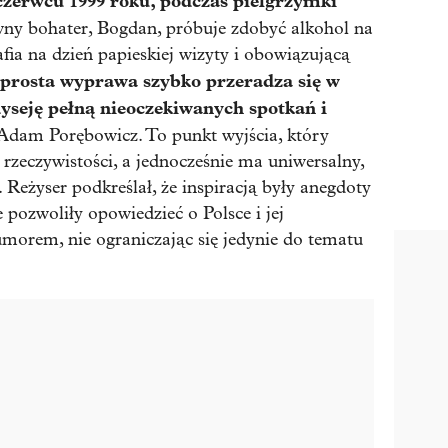
czerwcu 1999 roku, podczas pielgrzymki
wny bohater, Bogdan, próbuje zdobyć alkohol na
afia na dzień papieskiej wizyty i obowiązującą
 prosta wyprawa szybko przeradza się w
yseję pełną nieoczekiwanych spotkań i
ł Adam Porębowicz. To punkt wyjścia, który
rzeczywistości, a jednocześnie ma uniwersalny,
eżyser podkreślał, że inspiracją były anegdoty
 pozwoliły opowiedzieć o Polsce i jej
umorem, nie ograniczając się jedynie do tematu