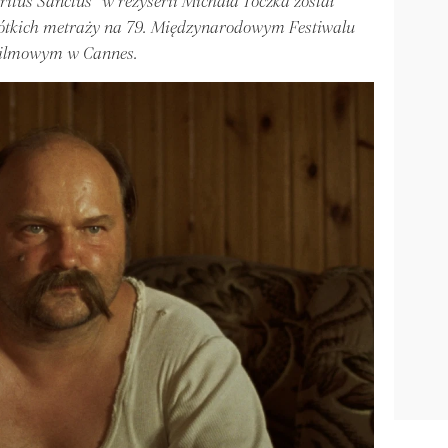
ritus Sanctus” w reżyserii Michała Toczka został
ótkich metraży na 79. Międzynarodowym Festiwalu
ilmowym w Cannes.