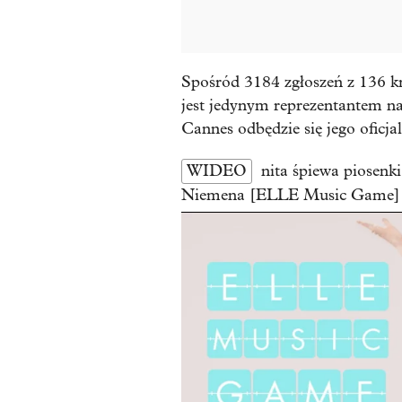
Spośród 3184 zgłoszeń z 136 kr
jest jedynym reprezentantem n
Cannes odbędzie się jego oficja
WIDEO
nita śpiewa piosen
Niemena [ELLE Music Game]