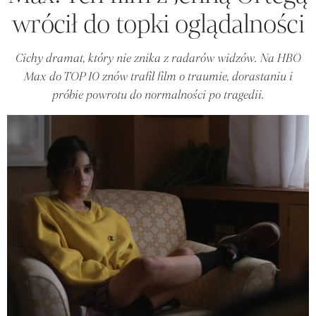
wrócił do topki oglądalności
Cichy dramat, który nie znika z radarów widzów. Na HBO
Max do TOP 10 znów trafił film o traumie, dorastaniu i
próbie powrotu do normalności po tragedii.