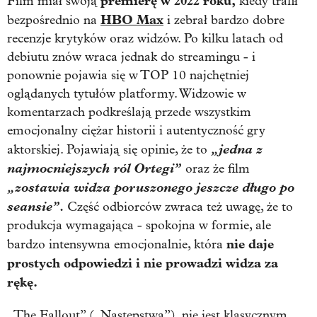
premierę w 2022 roku,
Film miał swoją
kiedy trafił
HBO Max
bezpośrednio na
i zebrał bardzo dobre
recenzje krytyków oraz widzów. Po kilku latach od
debiutu znów wraca jednak do streamingu - i
ponownie pojawia się w TOP 10 najchętniej
oglądanych tytułów platformy. Widzowie w
komentarzach podkreślają przede wszystkim
emocjonalny ciężar historii i autentyczność gry
„jedna z
aktorskiej. Pojawiają się opinie, że to
najmocniejszych ról Ortegi”
oraz że film
„zostawia widza poruszonego jeszcze długo po
seansie”.
Część odbiorców zwraca też uwagę, że to
produkcja wymagająca - spokojna w formie, ale
nie daje
bardzo intensywna emocjonalnie, która
prostych odpowiedzi i nie prowadzi widza za
rękę.
„
The Fallout” („Następstwa”),
nie jest klasycznym