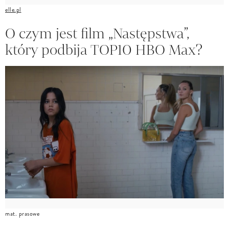
elle.pl
O czym jest film „Następstwa”,
który podbija TOP10 HBO Max?
mat. prasowe