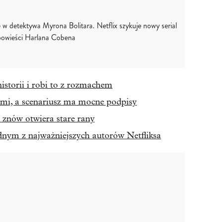
ię w detektywa Myrona Bolitara. Netflix szykuje nowy serial
powieści Harlana Cobena
historii i robi to z rozmachem
mi, a scenariusz ma mocne podpisy
 znów otwiera stare rany
dnym z najważniejszych autorów Netfliksa