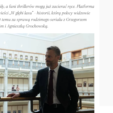
ły, a fani thrillerów mogą już zacierać ręce. Platforma
ści „W głębi lasu” - historii, którą polscy widzowie
lat temu za sprawą rodzimego serialu z Grzegorzem
m i Agnieszką Grochowską.