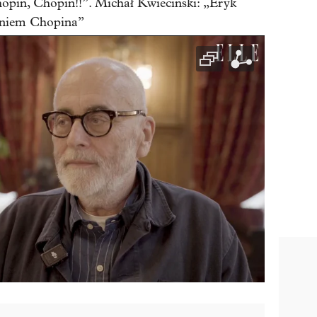
opin, Chopin!!”. Michał Kwieciński: „Eryk
eniem Chopina”