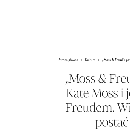
„Moss & Freud”: pow
Strona główna
Kultura
„Moss & Freu
Kate Moss i j
Freudem. Wie
postać