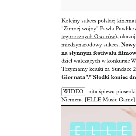
Kolejny sukces polskiej kinema
"Zimnej wojny" Pawła Pawliko
tegorocznych Oscarów
), okazuj
Nowy 
międzynarodowy sukces.
na słynnym festiwalu film
dzieł walczących w konkursie 
Trzymamy kciuki za Sundace 
Giornata"/"Słodki koniec dn
WIDEO
nita śpiewa piosen
Niemena [ELLE Music Game]