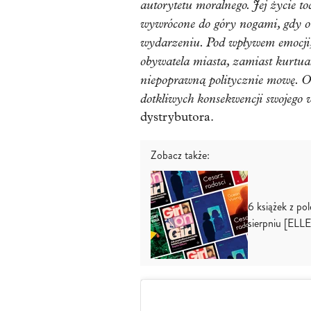
autorytetu moralnego. Jej życie to
wywrócone do góry nogami, gdy o
wydarzeniu. Pod wpływem emocji,
obywatela miasta, zamiast kurtu
niepoprawną politycznie mowę. O
dotkliwych konsekwencji swojego 
dystrybutora.
Zobacz także:
6 książek z po
sierpniu [E