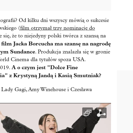
tografii? Od kilku dni wszyscy mówią o sukcesie
wskiego (
film otrzymał trzy nominacje do
e się, że to niejedyny polski twórca z szansą na
film Jacka Borcucha ma szansę na nagrodę
owym Sundance
. Produkcja znalazła się w gronie
World Cinema dla tytułów spoza USA.
A o czym jest "Dolce Fine
2019.
ia" z Krystyną Jandą i Kasią Smutniak?
ki Lady Gagi, Amy Winehouse i Czesława