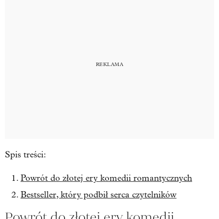
Spis treści:
Powrót do złotej ery komedii romantycznych
Bestseller, który podbił serca czytelników
Powrót do złotej ery komedii