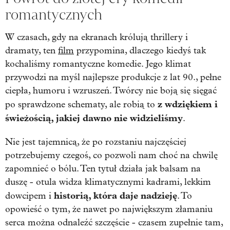
romantycznych
W czasach, gdy na ekranach królują thrillery i
dramaty, ten
film
przypomina, dlaczego kiedyś tak
kochaliśmy romantyczne komedie. Jego klimat
przywodzi na myśl najlepsze produkcje z lat 90., pełne
ciepła, humoru i wzruszeń. Twórcy nie boją się sięgać
z wdziękiem i
po sprawdzone schematy, ale robią to
świeżością, jakiej dawno nie widzieliśmy
.
Nie jest tajemnicą, że po rozstaniu najczęściej
potrzebujemy czegoś, co pozwoli nam choć na chwilę
zapomnieć o bólu. Ten tytuł działa jak balsam na
duszę - otula widza klimatycznymi kadrami, lekkim
historią, która daje nadzieję
dowcipem i
. To
opowieść o tym, że nawet po największym złamaniu
serca można odnaleźć szczęście - czasem zupełnie tam,