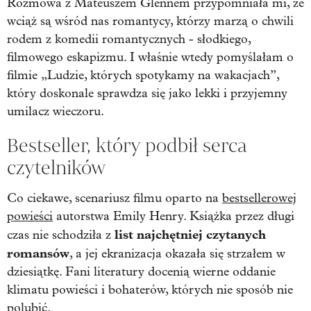
Rozmowa z Mateuszem Glennem przypomniała mi, że
wciąż są wśród nas romantycy, którzy marzą o chwili
rodem z komedii romantycznych - słodkiego,
filmowego eskapizmu. I właśnie wtedy pomyślałam o
filmie „Ludzie, których spotykamy na wakacjach”,
który doskonale sprawdza się jako lekki i przyjemny
umilacz wieczoru.
Bestseller, który podbił serca
czytelników
Co ciekawe, scenariusz filmu oparto na
bestsellerowej
powieści
autorstwa Emily Henry. Książka przez długi
list najchętniej czytanych
czas nie schodziła z
romansów
, a jej ekranizacja okazała się strzałem w
dziesiątkę. Fani literatury docenią wierne oddanie
klimatu powieści i bohaterów, których nie sposób nie
polubić.