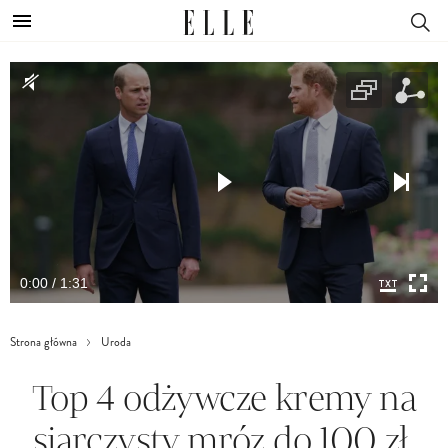
0:00 / 1:31
Strona główna
Uroda
Top 4 odżywcze kremy na
siarczysty mróz do 100 zł.