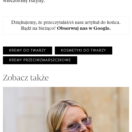
wieczornej rutyny.
Dziękujemy, że przeczytałaś/eś nasz artykuł do końca.
Bądź na bieżąco!
Obserwuj nas w Google
.
KREMY DO TWARZY
KOSMETYKI DO TWARZY
KREMY PRZECIWZMARSZCZKOWE
Zobacz także