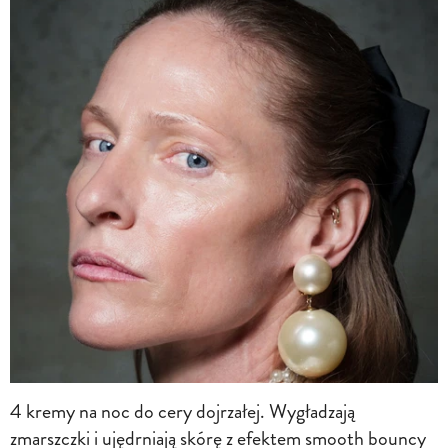
4 kremy na noc do cery dojrzałej. Wygładzają
zmarszczki i ujędrniają skórę z efektem smooth bouncy