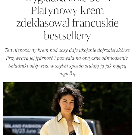
Platynowy krem
zdeklasował francuskie
bestsellery
Ten niepozorny krem pod oczy daje ukojenie dojrzałej skórze.
Przywraca jej jędrność i pozwala na optyczne odmłodzenie.
Składniki odżywcze w szybki sposób otulają ją jak kojącą
mgiełką