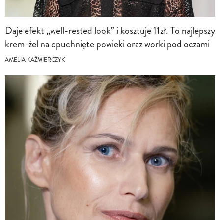
Daje efekt „well-rested look” i kosztuje 11zł. To najlepszy
krem-żel na opuchnięte powieki oraz worki pod oczami
AMELIA KAŹMIERCZYK