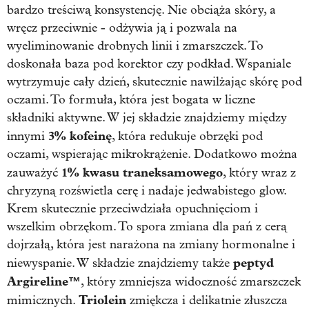
bardzo treściwą konsystencję. Nie obciąża skóry, a
wręcz przeciwnie - odżywia ją i pozwala na
wyeliminowanie drobnych linii i zmarszczek. To
doskonała baza pod korektor czy podkład. Wspaniale
wytrzymuje cały dzień, skutecznie nawilżając skórę pod
oczami. To formuła, która jest bogata w liczne
składniki aktywne. W jej składzie znajdziemy między
3% kofeinę
innymi
, która redukuje obrzęki pod
oczami, wspierając mikrokrążenie. Dodatkowo można
1% kwasu traneksamowego
zauważyć
, który wraz z
chryzyną rozświetla cerę i nadaje jedwabistego glow.
Krem skutecznie przeciwdziała opuchnięciom i
wszelkim obrzękom. To spora zmiana dla pań z cerą
dojrzałą, która jest narażona na zmiany hormonalne i
peptyd
niewyspanie. W składzie znajdziemy także
Argireline™
, który zmniejsza widoczność zmarszczek
Triolein
mimicznych.
zmiękcza i delikatnie złuszcza