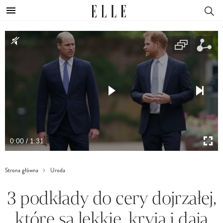
0:00 / 1:31
Strona główna
Uroda
3 podkłady do cery dojrzałej,
które są lekkie, kryją i dają