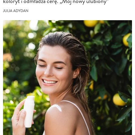
koloryt i odmładza cerę. „Mój nowy ulubiony”
JULIA ADYDAN