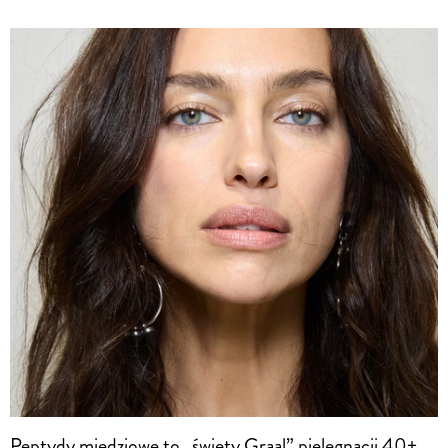
Peptydy miedziowe to „święty Graal” pielęgnacji 40+.