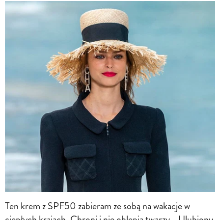
Ten krem z SPF50 zabieram ze sobą na wakacje w
ciepłych krajach. Chroni i nie oblepia twarzy. „Ulubiony