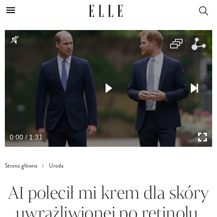
0:00 / 1:31
Strona główna
Uroda
AI polecił mi krem dla skóry
uwrażliwionej po retinolu.