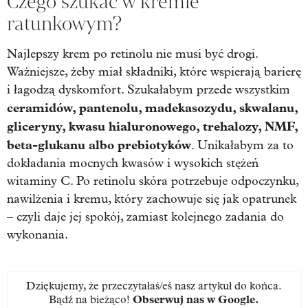
Czego szukać w kremie
ratunkowym?
Najlepszy krem po retinolu nie musi być drogi.
Ważniejsze, żeby miał składniki, które wspierają barierę
i łagodzą dyskomfort. Szukałabym przede wszystkim
ceramidów, pantenolu, madekasozydu, skwalanu,
gliceryny, kwasu hialuronowego, trehalozy, NMF,
beta-glukanu albo prebiotyków
.
Unikałabym za to
dokładania mocnych kwasów i wysokich stężeń
witaminy C. Po retinolu skóra potrzebuje odpoczynku,
nawilżenia i kremu, który zachowuje się jak opatrunek
– czyli daje jej spokój, zamiast kolejnego zadania do
wykonania.
Dziękujemy, że przeczytałaś/eś nasz artykuł do końca.
Bądź na bieżąco!
Obserwuj nas w Google
.