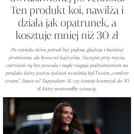
Ten produkt koi, nawilża i
działa jak opatrunek, a
kosztuje mniej niż 30 zł
Po retinolu skóra potrafi być piękna, gładsza i bardziej
promienna, ale bywa też kapryśna. Szczypie przy myciu,
czerwieni się bez powodu i nagle reaguje podrażnieniem na
produkt, który jeszcze tydzień wcześniej był Twoim „comfort
cream”. Znasz to? Zapytałam AI, czy istnieje kosmetyk do 30
zł, który uratowałby sytuację.