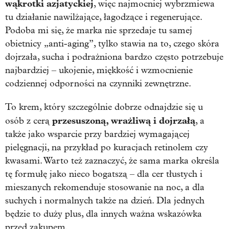
wąkrotki azjatyckiej
, więc najmocniej wybrzmiewa
tu działanie nawilżające, łagodzące i regenerujące.
Podoba mi się, że marka nie sprzedaje tu samej
obietnicy „anti-aging”, tylko stawia na to, czego skóra
dojrzała, sucha i podrażniona bardzo często potrzebuje
najbardziej – ukojenie, miękkość i wzmocnienie
codziennej odporności na czynniki zewnętrzne.
To krem, który szczególnie dobrze odnajdzie się u
przesuszoną, wrażliwą i dojrzałą
osób z cerą
, a
także jako wsparcie przy bardziej wymagającej
pielęgnacji, na przykład po kuracjach retinolem czy
kwasami. Warto też zaznaczyć, że sama marka określa
tę formułę jako nieco bogatszą – dla cer tłustych i
mieszanych rekomenduje stosowanie na noc, a dla
suchych i normalnych także na dzień. Dla jednych
będzie to duży plus, dla innych ważna wskazówka
przed zakupem.