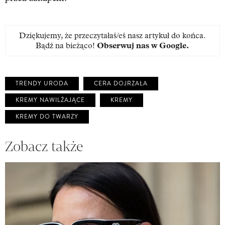
Dziękujemy, że przeczytałaś/eś nasz artykuł do końca.
Bądź na bieżąco!
Obserwuj nas w Google
.
TRENDY URODA
CERA DOJRZAŁA
KREMY NAWILŻAJĄCE
KREMY
KREMY DO TWARZY
Zobacz także