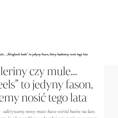
mule… „Slingback heels” to jedyny fason, który będziemy nosić tego lata
aleriny czy mule…
els” to jedyny fason,
emy nosić tego lata
 – odkrywamy nowy must-have wśród butów na lato.