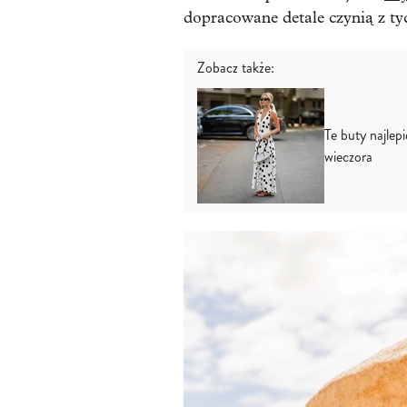
dopracowane detale czynią z ty
Zobacz także:
Te buty najlepi
wieczora