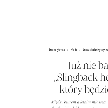
Już nie baleriny czy 
Strona główna
Moda
Już nie b
„Slingback he
który będzi
Między biurem a letnim miastem