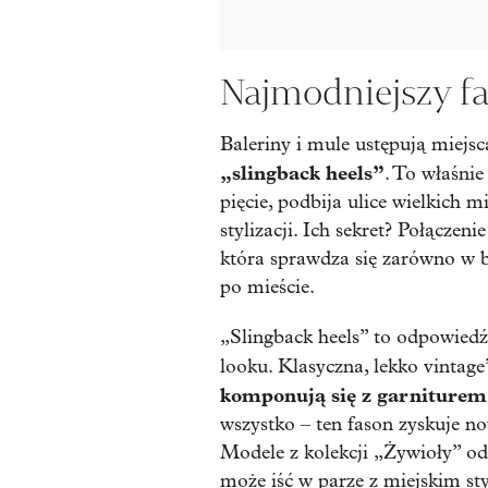
Najmodniejszy fa
Baleriny i mule ustępują miej
„slingback heels”
. To właśnie
pięcie, podbija ulice wielkich m
stylizacji. Ich sekret? Połączen
która sprawdza się zarówno w 
po mieście.
„Slingback heels” to odpowied
looku. Klasyczna, lekko vintage
komponują się z garniturem
wszystko – ten fason zyskuje no
Modele z kolekcji „Żywioły” od
może iść w parze z miejskim
st