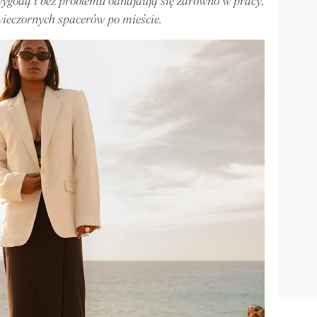
z wygodą i bez problemu odnajdują się zarówno w pracy,
wieczornych spacerów po mieście.