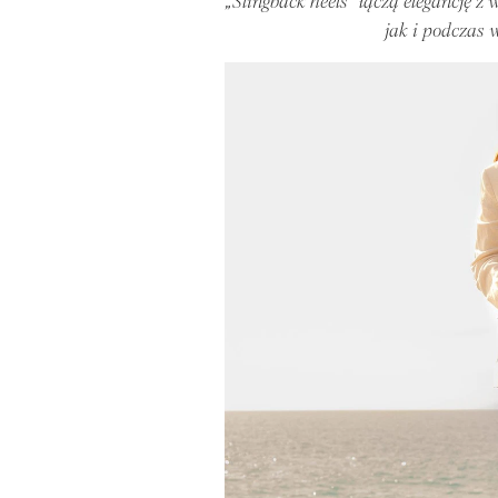
„Slingback heels” łączą elegancję 
jak i podczas 