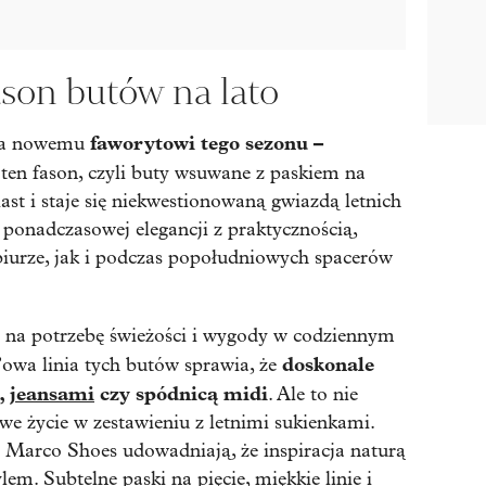
son butów na lato
faworytowi tego sezonu –
sca nowemu
 ten fason, czyli buty wsuwane z paskiem na
iast i staje się niekwestionowaną gwiazdą letnich
ie ponadczasowej elegancji z praktycznością,
biurze, jak i podczas popołudniowych spacerów
ź na potrzebę świeżości i wygody w codziennym
doskonale
’owa linia tych butów sprawia, że
,
jeansami
czy spódnicą midi
. Ale to nie
we życie w zestawieniu z letnimi sukienkami.
 Marco Shoes udowadniają, że inspiracja naturą
ylem
. Subtelne paski na pięcie, miękkie linie i