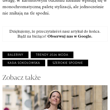
uwagę. W karmelowym odcieniu idealnie wpisują się w
monochromatyczną paletę stylizacji, ale jednocześnie
nie znikają na tle spodni.
Dziękujemy, że przeczytałaś/eś nasz artykuł do końca.
Bądź na bieżąco!
Obserwuj nas w Google
.
BALERINY
TRENDY 2026 MODA
KASIA SOKOŁOWSKA
SZEROKIE SPODNIE
Zobacz także