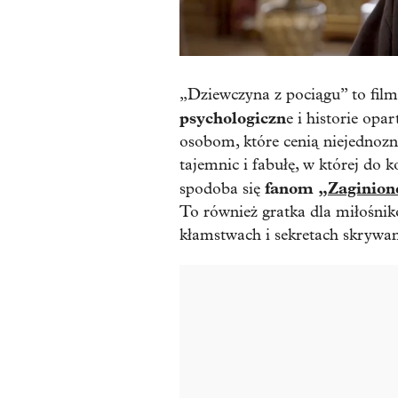
„Dziewczyna z pociągu” to film
psychologiczn
e i historie opa
osobom, które cenią niejednoz
tajemnic i fabułę, w której do
fanom
„Zaginion
spodoba się
To również gratka dla miłośni
kłamstwach i sekretach skryw