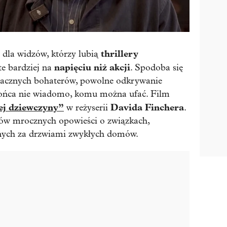
thrillery
 dla widzów, którzy lubią
napięciu niż akcji
rte bardziej na
. Spodoba się
nacznych bohaterów, powolne odkrywanie
 końca nie wiadomo, komu można ufać. Film
ej dziewczyny”
Davida Finchera
w reżyserii
.
ków mrocznych opowieści o związkach,
anych za drzwiami zwykłych domów.