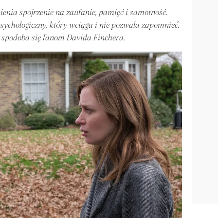
mienia spojrzenie na zaufanie, pamięć i samotność.
 psychologiczny, który wciąga i nie pozwala zapomnieć.
t spodoba się fanom Davida Finchera.