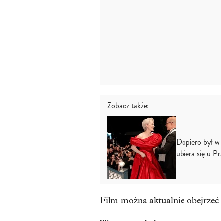
Zobacz także:
Dopiero był w 
ubiera się u P
Film można aktualnie obejrzeć