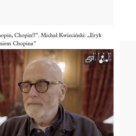
opin, Chopin!!”. Michał Kwieciński: „Eryk
eniem Chopina”