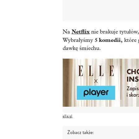
Netflix
Na
nie brakuje tytułów
5 komedii,
Wybrałyśmy
które 
dawkę śmiechu.
elle.pl
Zobacz także: