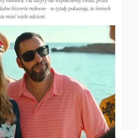
awy humoru. Od satyry na współczesny świat, przez
lne historie miłosne - te tytuły pokazują, że śmiech
że mieć wiele odcieni.