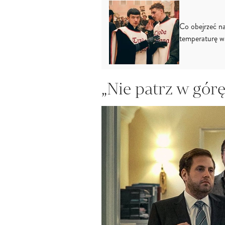
Co obejrzeć na
temperaturę w
„Nie patrz w gór