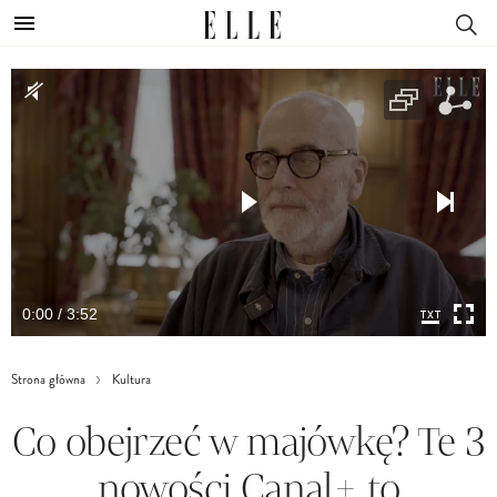
0:00 / 3:52
Strona główna
Kultura
Co obejrzeć w majówkę? Te 3
nowości Canal+ to