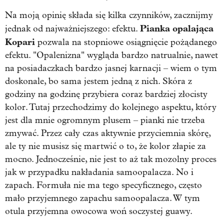
Na moją opinię składa się kilka czynników, zacznijmy
Pianka opalająca
jednak od najważniejszego: efektu.
Kopari
pozwala na stopniowe osiągnięcie pożądanego
efektu. "Opalenizna" wygląda bardzo natrualnie, nawet
na posiadaczkach bardzo jasnej karnacji – wiem o tym
doskonale, bo sama jestem jedną z nich. Skóra z
godziny na godzinę przybiera coraz bardziej złocisty
kolor. Tutaj przechodzimy do kolejnego aspektu, który
jest dla mnie ogromnym plusem – pianki nie trzeba
zmywać. Przez cały czas aktywnie przyciemnia skórę,
ale ty nie musisz się martwić o to, że kolor złapie za
mocno. Jednocześnie, nie jest to aż tak mozolny proces
jak w przypadku nakładania samoopalacza. No i
zapach. Formuła nie ma tego specyficznego, często
mało przyjemnego zapachu samoopalacza. W tym
otula przyjemna owocowa woń soczystej guawy.