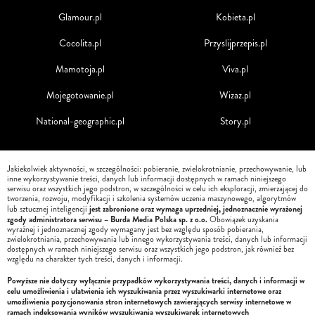
Glamour.pl
Kobieta.pl
Cocolita.pl
Przyslijprzepis.pl
Mamotoja.pl
Viva.pl
Mojegotowanie.pl
Wizaz.pl
National-geographic.pl
Story.pl
Jakiekolwiek aktywności, w szczególności: pobieranie, zwielokrotnianie, przechowywanie, lub
inne wykorzystywanie treści, danych lub informacji dostępnych w ramach niniejszego
serwisu oraz wszystkich jego podstron, w szczególności w celu ich eksploracji, zmierzającej do
tworzenia, rozwoju, modyfikacji i szkolenia systemów uczenia maszynowego, algorytmów
jest zabronione oraz wymaga uprzedniej, jednoznacznie wyrażonej
lub sztucznej inteligencji
zgody administratora serwisu – Burda Media Polska sp. z o.o.
Obowiązek uzyskania
wyraźnej i jednoznacznej zgody wymagany jest bez względu sposób pobierania,
zwielokrotniania, przechowywania lub innego wykorzystywania treści, danych lub informacji
dostępnych w ramach niniejszego serwisu oraz wszystkich jego podstron, jak również bez
względu na charakter tych treści, danych i informacji.
Powyższe nie dotyczy wyłącznie przypadków wykorzystywania treści, danych i informacji w
celu umożliwienia i ułatwienia ich wyszukiwania przez wyszukiwarki internetowe oraz
umożliwienia pozycjonowania stron internetowych zawierających serwisy internetowe w
ramach indeksowania wyników wyszukiwania wyszukiwarek internetowych