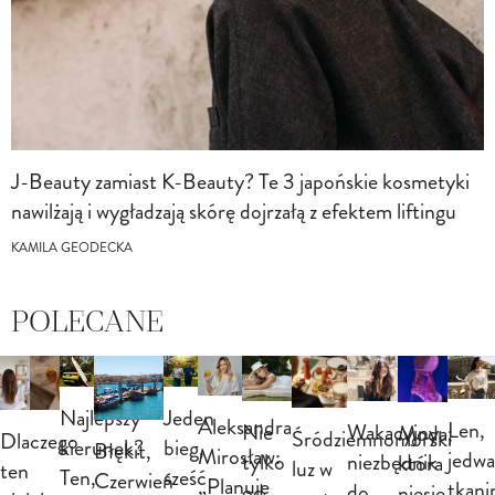
J-Beauty zamiast K-Beauty? Te 3 japońskie kosmetyki
nawilżają i wygładzają skórę dojrzałą z efektem liftingu
KAMILA GEODECKA
POLECANE
Najlepszy
Jeden
Aleksandra
Len,
Nie
Wakacyjny
Moda,
Śródziemnomorski
Dlaczego
kierunek?
bieg,
Błękit,
Mirosław:
jedwa
tylko
niezbędnik
która
luz w
ten
Ten,
sześć
Czerwień
„Planuję
tkani
od
do
niesie