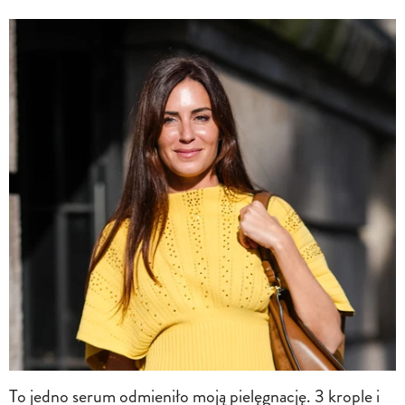
To jedno serum odmieniło moją pielęgnację. 3 krople i