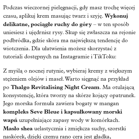
Podczas wieczornej pielęgnacji, gdy masz trochę więcej
Wykonuj
czasu, aplikuj krem masując twarz i szyję.
delikatne, pociągłe ruchy do góry
– w ten sposób
uniesiesz i ujędrnisz rysy. Skup się zwłaszcza na rejonie
podbródka, gdzie skóra ma największą tendencję do
wiotczenia. Dla ułatwienia możesz skorzystać z
tutoriali dostępnych na Instagramie i TikToku:
Z myślą o nocnej rutynie, wybieraj kremy z większym
stężeniem olejów i maseł. Warto sięgnąć na przykład
Thalgo Revitalising Night Cream
po
. Ma otulającą
konsystencję, która tworzy na skórze kojący opatrunek.
Jego morska formuła zawiera bogaty w mangan
kompleks Seve Bleue i kapsułkowany morski
wapń
uzupełniające zapasy wody w komórkach.
Masło shea
uelastycznia i zmiękcza suchy, szorstki
naskórek, dzięki czemu rano cera jest gładka,