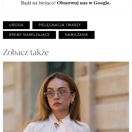
Bądź na bieżąco!
Obserwuj nas w Google
.
URODA
PIELĘGNACJA TWARZY
KREMY NAWILŻAJĄCE
NAWILŻANIE
Zobacz także