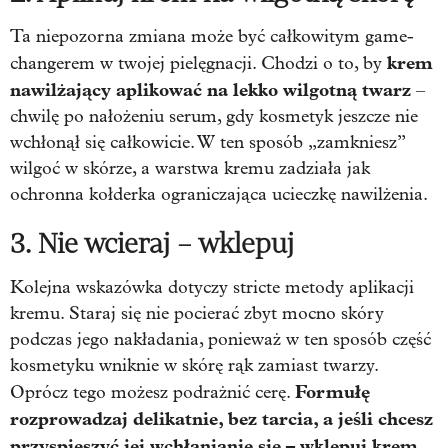
Ta niepozorna zmiana może być całkowitym game-
krem
changerem w twojej pielęgnacji. Chodzi o to, by
nawilżający aplikować na lekko wilgotną twarz
–
chwilę po nałożeniu serum, gdy kosmetyk jeszcze nie
wchłonął się całkowicie. W ten sposób „zamkniesz”
wilgoć w skórze, a warstwa kremu zadziała jak
ochronna kołderka ograniczająca ucieczkę nawilżenia.
3. Nie wcieraj – wklepuj
Kolejna wskazówka dotyczy stricte metody aplikacji
kremu. Staraj się nie pocierać zbyt mocno skóry
podczas jego nakładania, ponieważ w ten sposób część
kosmetyku wniknie w skórę rąk zamiast twarzy.
Formułę
Oprócz tego możesz podrażnić cerę.
rozprowadzaj delikatnie, bez tarcia, a jeśli chcesz
przyspieszyć jej wchłanianie się – wklepuj krem