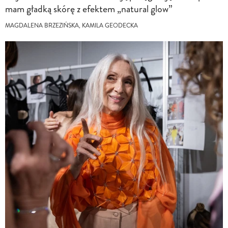
mam gładką skórę z efektem „natural glow”
MAGDALENA BRZEZIŃSKA, KAMILA GEODECKA