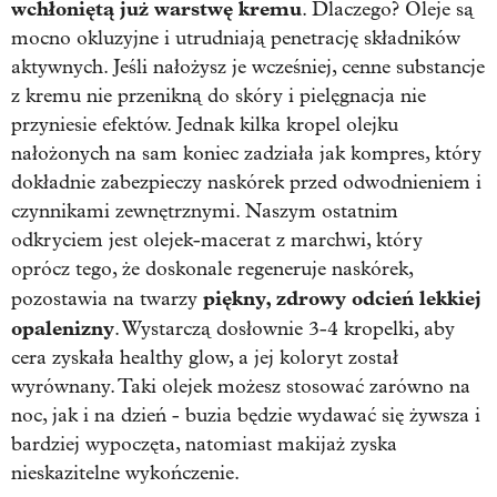
wchłoniętą już warstwę kremu
. Dlaczego? Oleje są
mocno okluzyjne i utrudniają penetrację składników
aktywnych. Jeśli nałożysz je wcześniej, cenne substancje
z kremu nie przenikną do skóry i pielęgnacja nie
przyniesie efektów. Jednak kilka kropel olejku
nałożonych na sam koniec zadziała jak kompres, który
dokładnie zabezpieczy naskórek przed odwodnieniem i
czynnikami zewnętrznymi. Naszym ostatnim
odkryciem jest olejek-macerat z marchwi, który
oprócz tego, że doskonale regeneruje naskórek,
piękny, zdrowy odcień lekkiej
pozostawia na twarzy
opalenizny
. Wystarczą dosłownie 3-4 kropelki, aby
cera zyskała healthy glow, a jej koloryt został
wyrównany. Taki olejek możesz stosować zarówno na
noc, jak i na dzień - buzia będzie wydawać się żywsza i
bardziej wypoczęta, natomiast makijaż zyska
nieskazitelne wykończenie.