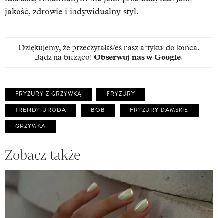
jakość, zdrowie i indywidualny styl.
Dziękujemy, że przeczytałaś/eś nasz artykuł do końca.
Bądź na bieżąco!
Obserwuj nas w Google
.
FRYZURY Z GRZYWKĄ
FRYZURY
TRENDY URODA
BOB
FRYZURY DAMSKIE
GRZYWKA
Zobacz także