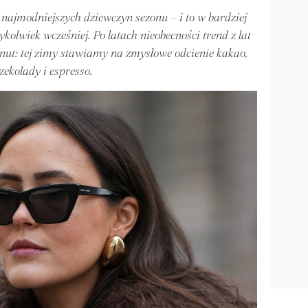
ajmodniejszych dziewczyn sezonu – i to w bardziej
lwiek wcześniej. Po latach nieobecności trend z lat
nut: tej zimy stawiamy na zmysłowe odcienie kakao,
zekolady i espresso.