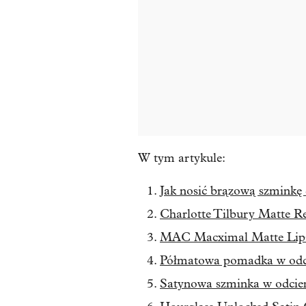
W tym artykule:
Jak nosić brązową szminkę 
Charlotte Tilbury Matte Re
MAC Macximal Matte Lipst
Półmatowa pomadka w odc
Satynowa szminka w odcie