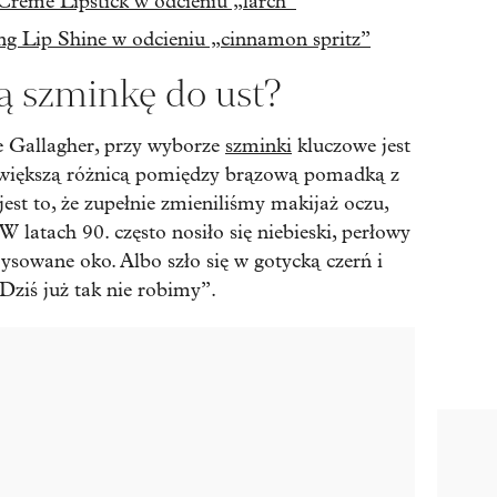
Crème Lipstick w odcieniu „larch”
ng Lip Shine w odcieniu „cinnamon spritz”
ą szminkę do ust?
e Gallagher, przy wyborze
szminki
kluczowe jest
Największą różnicą pomiędzy brązową pomadką z
 jest to, że zupełnie zmieniliśmy makijaż oczu,
W latach 90. często nosiło się niebieski, perłowy
sowane oko. Albo szło się w gotycką czerń i
 Dziś już tak nie robimy”.