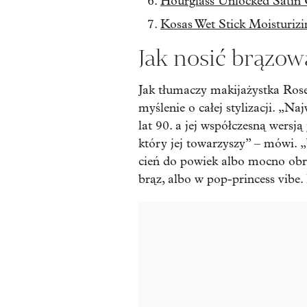
Hourglass Unlocked Satin 
Kosas Wet Stick Moisturizi
Jak nosić brązow
Jak tłumaczy makijażystka Ros
myślenie o całej stylizacji. „
lat 90. a jej współczesną wersją
który jej towarzyszy” – mówi. „
cień do powiek albo mocno obry
brąz, albo w pop-princess vibe.