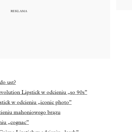
do ust?
volution Lipstick w odcieniu „so 90s”
ick w odcieniu „iconic photo”
ieniu mahoniowego brązu
niu „cognac”