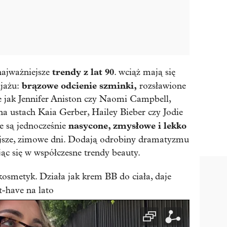
trendy z lat 90
najważniejsze
. wciąż mają się
brązowe odcienie szminki,
jażu:
rozsławione
ie jak Jennifer Aniston czy Naomi Campbell,
na ustach Kaia Gerber, Hailey Bieber czy Jodie
nasycone, zmysłowe i lekko
e są jednocześnie
ejsze, zimowe dni. Dodają odrobiny dramatyzmu
jąc się w współczesne trendy beauty.
 kosmetyk. Działa jak krem BB do ciała, daje
t-have na lato