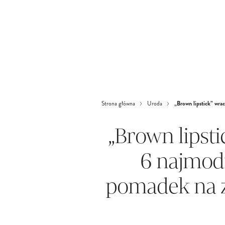
„Brown lipstick” wra
Strona główna
Uroda
„Brown lipsti
6 najmodn
pomadek na z