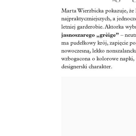
Marta Wierzbicka pokazuje, że
najpraktyczniejszych, a jednocz
letniej garderobie. Aktorka wy
jasnoszarego „grèige”
– neut
ma pudełkowy krój, zapięcie po
nowoczesną, lekko nonszalancką 
wzbogacona o kolorowe napki, s
designerski charakter.