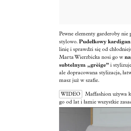
Pewne elementy garderoby nie 
Pudełkowy kardigan
stylowo.
linię i sprawdzi się od chłodni
na
Marta Wierzbicka nosi go w
subtelnym „grèige”
i stylizu
ale dopracowana stylizacja, ła
masz już w szafie.
WIDEO
Maffashion używa k
go od lat i łamie wszystkie zasa