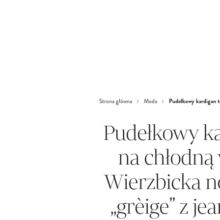
Pudełkowy kardigan to
Strona główna
Moda
Pudełkowy ka
na chłodną 
Wierzbicka n
„grèige” z j