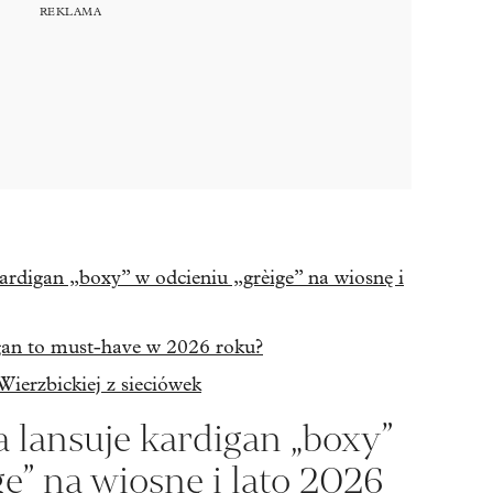
ardigan „boxy” w odcieniu „grèige” na wiosnę i
an to must-have w 2026 roku?
Wierzbickiej z sieciówek
 lansuje kardigan „boxy”
ge” na wiosnę i lato 2026