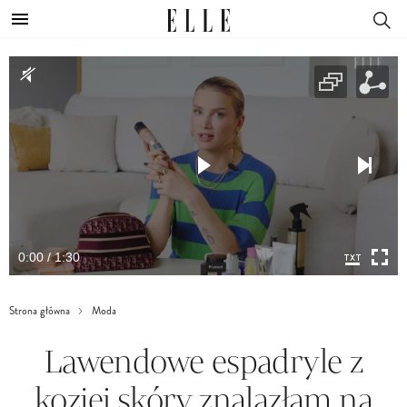
0:00 / 1:30
Strona główna
Moda
Lawendowe espadryle z
koziej skóry znalazłam na