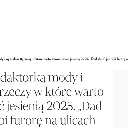
y i wybrałam 11, rzeczy w które warto zainwestować jesienią 2025. „Dad shirt” już robi furorę 
edaktorką mody i
 rzeczy w które warto
 jesienią 2025. „Dad
obi furorę na ulicach