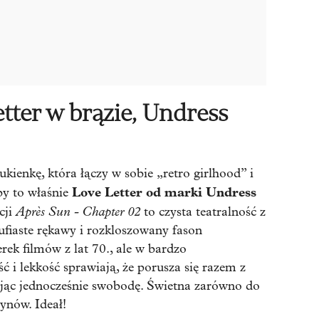
tter w brązie, Undress
ienkę, która łączy w sobie „retro girlhood” i
Love Letter od marki Undress
by to właśnie
Après Sun - Chapter 02
cji
to czysta teatralność z
bufiaste rękawy i rozkloszowany fason
rek filmów z lat 70., ale w bardzo
ć i lekkość sprawiają, że porusza się razem z
ając jednocześnie swobodę. Świetna zarówno do
ynów. Ideał!