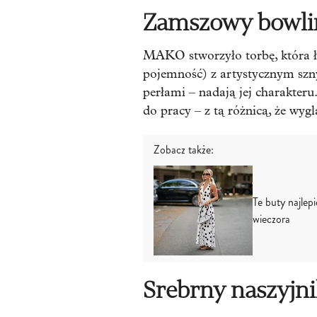
Zamszowy bowli
MAKO stworzyło torbę, która łą
pojemność) z artystycznym szn
perłami – nadają jej charakteru
do pracy – z tą różnicą, że wyg
Zobacz także:
Te buty najlepi
wieczora
Srebrny naszyj