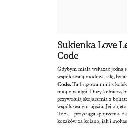
Sukienka Love Le
Code
Gdybym miała wskazać jedną suk
współczesną modową siłę, była
Code.
Ta brązowa mini z kolek
nutą nostalgii. Duży kołnierz, 
przywołują skojarzenia z bohate
współczesnym ujęciu. Jej objętoś
Tobą – przyciąga spojrzenia, d
kozaków za kolano, jak i mokas