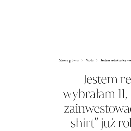
Jestem redaktorką mod
Strona główna
Moda
Jestem r
wybrałam 11,
zainwestować
shirt” już r