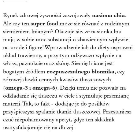
nasiona chia
Rynek zdrowej żywności zawojowały
.
super food
Ale czy ten
może się równać z rodzimym
siemieniem lnianym? Okazuje się, że nasionka lnu
mają w sobie moc substancji o zbawiennym wpływie
na urodę i figurę! Wprowadzenie ich do diety usprawni
układ trawienny, a przy tym odżywczo wpłynie na
włosy, paznokcie oraz skórę. Siemię lniane jest
rozpuszczalnego błonnika
bogatym źródłem
, czy
zdrowej dawki cennych kwasów tłuszczowych
omega-3
omega-6
(
i
). Dzięki temu nie pozwala na
odkładanie się tłuszczu w ciele i stymuluje przemianę
materii. Tak, to fakt - dodając je do posiłków
przyśpieszysz spalanie tkanki tłuszczowej. Przestaniesz
czuć niepohamowany apetyt, gdyż ten składnik
usatysfakcjonuje cię na dłużej.