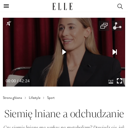
00:00 / 42:24
Strona główna
Lifestyle
Sport
Siemię lniane a odchudzanie
Czy siemię lniane ma wpływ na metabolizm? Dowiedz się, jak