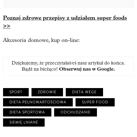
Poznaj zdrowe przepisy z udziałem super foods
>>
Akcesoria domowe, kup on-line:
Dziękujemy, że przeczytałaś/eś nasz artykuł do końca.
Bądź na bieżąco!
Obserwuj nas w Google
.
SPORT
ZDROWIE
DIETA WEGE
DIETA PEŁNOWARTOŚCIOWA
SUPER FOOD
DIETA SPORTOWA
ODCHUDZANIE
SIEMIĘ LNIANE