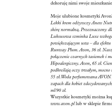
dekoruję nimi swoje mieszkanie
Moje ulubione kosmetyki Avon?
Lekki krem odżywczy Anew Nutr
skórę normalną. Przeznaczony dl
Luksusowa szminka Luxe wzbogac
powiększającym usta – dla efektu
Runway Plum. Avon, 36 zł. Naszy
połączenie czarnych tasiemek i m
Hipoalergiczny. Avon, 65 zł. Cie
podkreślają oczy trwałym, mocno
55 zł. Woda perfumowana AVON At
zapach dla kobiet zdecydowanych,
ml/90 zł.
Wszystkie kosmetyki można kup
www.avon.pl
lub w sklepie fir