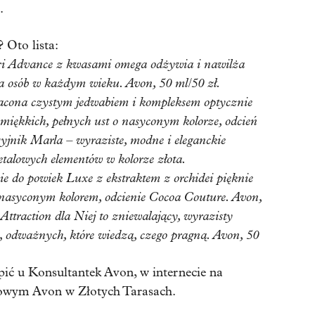
.
 Oto lista:
i Advance z kwasami omega odżywia i nawilża
a osób w każdym wieku. Avon, 50 ml/50 zł.
ona czystym jedwabiem i kompleksem optycznie
 miękkich, pełnych ust o nasyconym kolorze, odcień
jnik Marla – wyraziste, modne i eleganckie
etalowych elementów w kolorze złota.
nie do powiek Luxe
z ekstraktem z orchidei pięknie
 nasyconym kolorem, odcienie Cocoa Couture. Avon,
traction dla Niej to zniewalający, wyrazisty
 odważnych, które wiedzą, czego pragną. Avon, 50
ić u Konsultantek Avon, w internecie na
mowym Avon w Złotych Tarasach.