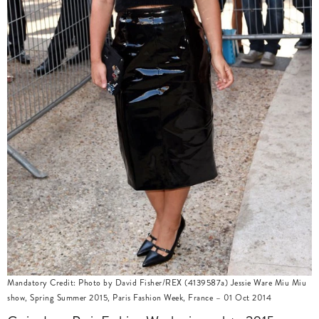
Mandatory Credit: Photo by David Fisher/REX (4139587a) Jessie Ware Miu Miu
show, Spring Summer 2015, Paris Fashion Week, France – 01 Oct 2014