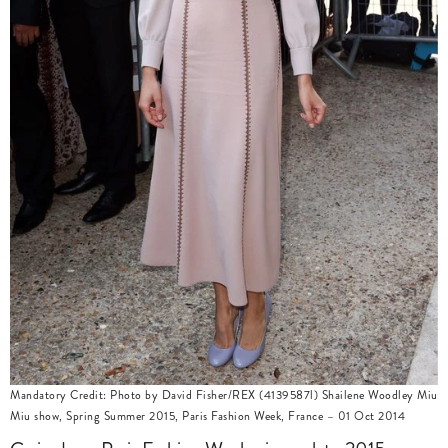
Mandatory Credit: Photo by David Fisher/REX (4139587l) Shailene Woodley Miu
Miu show, Spring Summer 2015, Paris Fashion Week, France – 01 Oct 2014