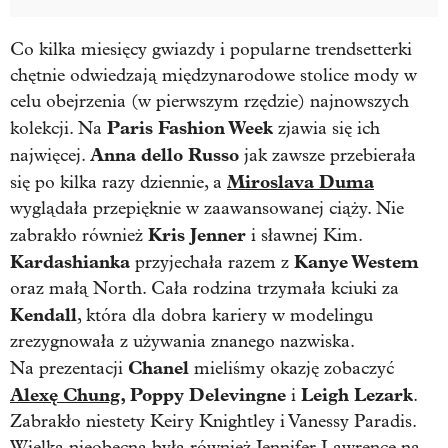
Co kilka miesięcy gwiazdy i popularne trendsetterki
chętnie odwiedzają międzynarodowe stolice mody w
celu obejrzenia (w pierwszym rzędzie) najnowszych
Paris Fashion Week
kolekcji. Na
zjawia się ich
Anna dello Russo
najwięcej.
jak zawsze przebierała
Miroslava Duma
się po kilka razy dziennie, a
wyglądała przepięknie w zaawansowanej ciąży. Nie
Kris Jenner
zabrakło również
i sławnej Kim.
Kardashianka
Kanye Westem
przyjechała razem z
oraz małą North. Cała rodzina trzymała kciuki za
Kendall
, która dla dobra kariery w modelingu
zrezygnowała z używania znanego nazwiska.
Chanel
Na prezentacji
mieliśmy okazję zobaczyć
Alexę Chung
, Poppy Delevingne
Leigh Lezark
i
.
Zabrakło niestety Keiry Knightley i Vanessy Paradis.
Wielką nieobecną była również Jennifer Lawrence na