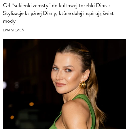
Od “sukienki zemsty” do kultowej torebki Diora:
Stylizacje księżnej Diany, które dalej inspirują świat
mody
EWA STĘPIEŃ