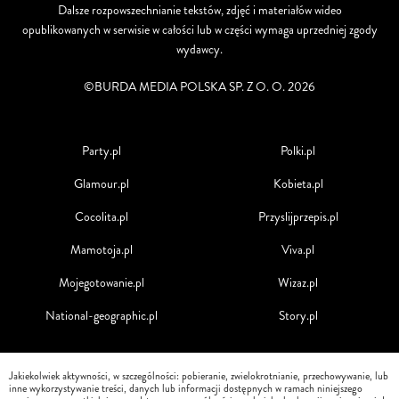
Dalsze rozpowszechnianie tekstów, zdjęć i materiałów wideo
opublikowanych w serwisie w całości lub w części wymaga uprzedniej zgody
wydawcy.
©BURDA MEDIA POLSKA SP. Z O. O. 2026
Party.pl
Polki.pl
Glamour.pl
Kobieta.pl
Cocolita.pl
Przyslijprzepis.pl
Mamotoja.pl
Viva.pl
Mojegotowanie.pl
Wizaz.pl
National-geographic.pl
Story.pl
Jakiekolwiek aktywności, w szczególności: pobieranie, zwielokrotnianie, przechowywanie, lub
inne wykorzystywanie treści, danych lub informacji dostępnych w ramach niniejszego