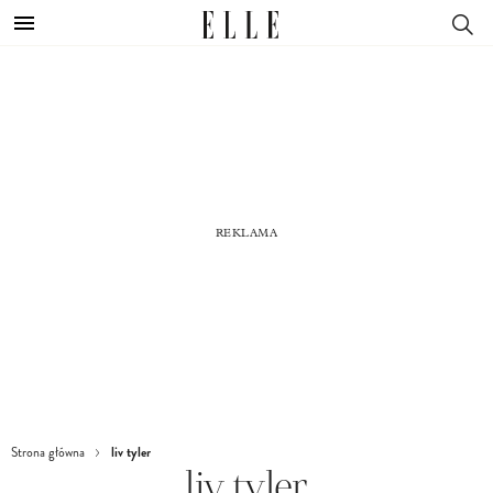
liv tyler
Strona główna
liv tyler