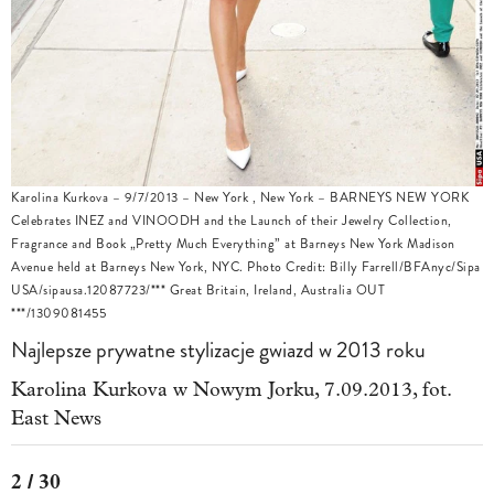
Karolina Kurkova – 9/7/2013 – New York , New York – BARNEYS NEW YORK
Celebrates INEZ and VINOODH and the Launch of their Jewelry Collection,
Fragrance and Book „Pretty Much Everything” at Barneys New York Madison
Avenue held at Barneys New York, NYC. Photo Credit: Billy Farrell/BFAnyc/Sipa
USA/sipausa.12087723/*** Great Britain, Ireland, Australia OUT
***/1309081455
Najlepsze prywatne stylizacje gwiazd w 2013 roku
Karolina Kurkova w Nowym Jorku, 7.09.2013, fot.
East News
2 / 30