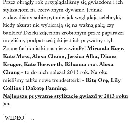
Przez okrągły rok przyglądaliśmy się gwiazdom i ich
stylizacjom na czerwonym dywanie. Jednak
zadawaliśmy sobie pytanie: jak wyglądają celebryki,
kiedy akurat nie wybierają się na ważną galę, czy
bankiet? Dzięki zdjęciom zrobionym przez paparazzi
mogliśmy podpatrzeć jaki jest ich prywatny styl.
Miranda Kerr,
Znane fashionistki nas nie zawiodły!
Kate Moss, Alexa Chung, Jessica Alba, Diane
Kruger, Kate Bosworth, Rihanna
Alexa
oraz
Chung
- to do nich należał 2013 rok. Na oku
Ritę Orę, Lily
mieliśmy także nowe trendsetterki -
Collins i Dakotę Fanning.
Najlepsze prywatne stylizacje gwiazd w 2013 roku
>>
WIDEO
…