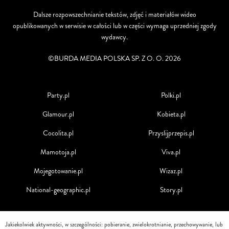
Dalsze rozpowszechnianie tekstów, zdjęć i materiałów wideo
opublikowanych w serwisie w całości lub w części wymaga uprzedniej zgody
wydawcy.
©BURDA MEDIA POLSKA SP. Z O. O. 2026
Party.pl
Polki.pl
Glamour.pl
Kobieta.pl
Cocolita.pl
Przyslijprzepis.pl
Mamotoja.pl
Viva.pl
Mojegotowanie.pl
Wizaz.pl
National-geographic.pl
Story.pl
Jakiekolwiek aktywności, w szczególności: pobieranie, zwielokrotnianie, przechowywanie, lub