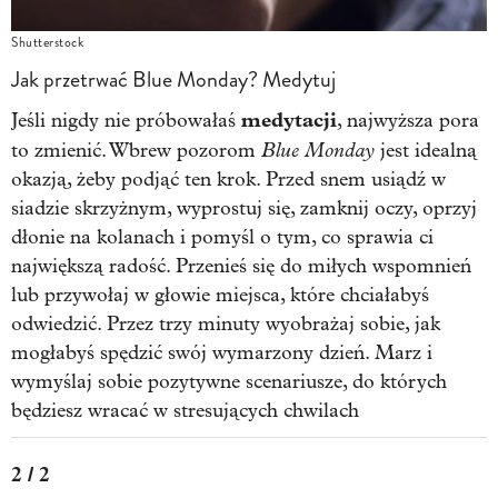
Shutterstock
Jak przetrwać Blue Monday? Medytuj
medytacji
Jeśli nigdy nie próbowałaś
, najwyższa pora
Blue Monday
to zmienić. Wbrew pozorom
jest idealną
okazją, żeby podjąć ten krok. Przed snem usiądź w
siadzie skrzyżnym, wyprostuj się, zamknij oczy, oprzyj
dłonie na kolanach i pomyśl o tym, co sprawia ci
największą radość. Przenieś się do miłych wspomnień
lub przywołaj w głowie miejsca, które chciałabyś
odwiedzić. Przez trzy minuty wyobrażaj sobie, jak
mogłabyś spędzić swój wymarzony dzień. Marz i
wymyślaj sobie pozytywne scenariusze, do których
będziesz wracać w stresujących chwilach
2 / 2