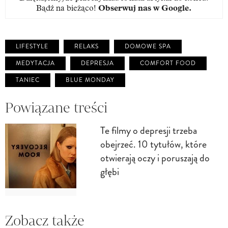
Bądź na bieżąco!
Obserwuj nas w Google
.
LIFESTYLE
RELAKS
DOMOWE SPA
MEDYTACJA
DEPRESJA
COMFORT FOOD
TANIEC
BLUE MONDAY
Powiązane treści
Te filmy o depresji trzeba
obejrzeć. 10 tytułów, które
otwierają oczy i poruszają do
głębi
Zobacz także