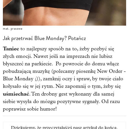
mat. prasowe
Jak przetrwać Blue Monday? Potańcz
Taniec
to najlepszy sposób na to, żeby pozbyć się
złych emocji. Nawet jeśli na imprezach nie lubisz
błyszczeć na parkiecie. Po powrocie do domu włącz
pobudzającą muzykę (polecamy piosenkę New Order -
Blue Monday ;)), zamknij oczy i spraw, by twoje ciało
kołysało się w jej rytm. Nie zapomnij o tym, żeby się
uśmiechać
. Ten drobny gest wykonany dla samej
siebie wysyła do mózgu pozytywne sygnały. Od razu
poprawisz sobie humor!
Dziękujemy, że przeczytałaś/eś nasz artykuł do końca.