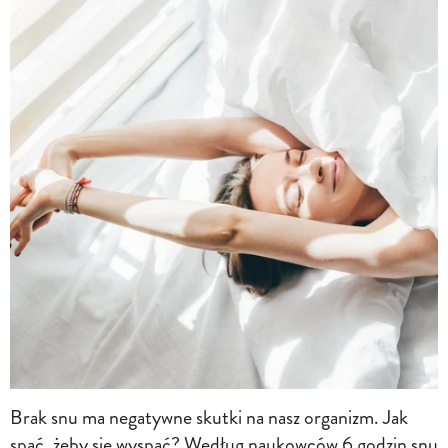
Brak snu ma negatywne skutki na nasz organizm. Jak
spać, żeby się wyspać? Według naukowców 6 godzin snu