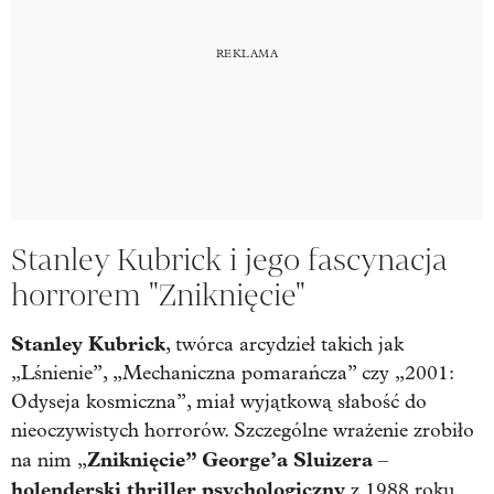
Stanley Kubrick i jego fascynacja
horrorem "Zniknięcie"
Stanley Kubrick
, twórca arcydzieł takich jak
„Lśnienie”, „Mechaniczna pomarańcza” czy „2001:
Odyseja kosmiczna”, miał wyjątkową słabość do
nieoczywistych horrorów. Szczególne wrażenie zrobiło
Zniknięcie” George’a Sluizera
na nim „
–
holenderski thriller psychologiczny
z 1988 roku.