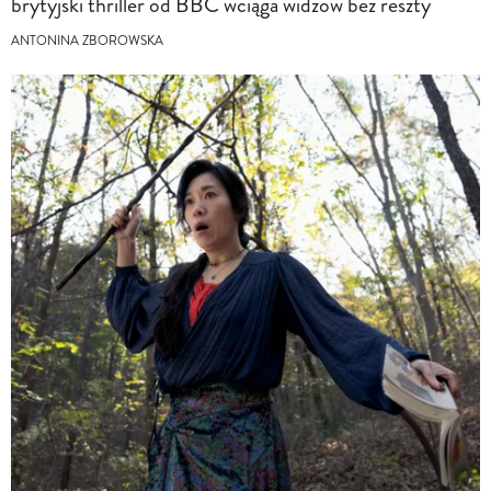
brytyjski thriller od BBC wciąga widzów bez reszty
ANTONINA ZBOROWSKA