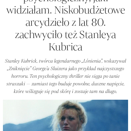
widziałam. Niskobudżetowe
arcydzieło z lat 80.
zachwyciło też Stanleya
Kubrica
Stanley Kubrick, twórca legendarnego „Lśnienia”, wskazywał
„Zniknięcie” George’a Sluizera jako przykład najczystszego
horroru. Ten psychologiczny thriller nie sięga po tanie
straszaki — zamiast tego buduje powolne, duszne napięcie,
które wślizguje się pod skórę i zostaje tam na długo.