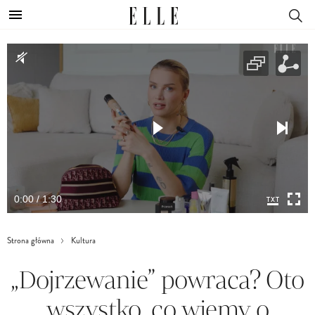
0:00 / 1:30
Strona główna
Kultura
„Dojrzewanie” powraca? Oto
wszystko, co wiemy o