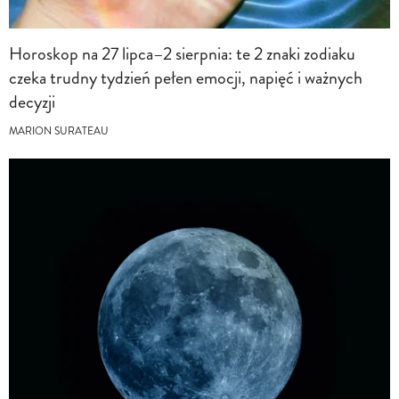
Horoskop na 27 lipca–2 sierpnia: te 2 znaki zodiaku
czeka trudny tydzień pełen emocji, napięć i ważnych
decyzji
MARION SURATEAU