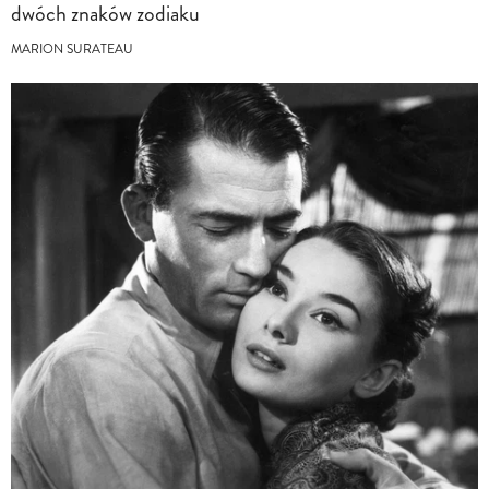
dwóch znaków zodiaku
MARION SURATEAU