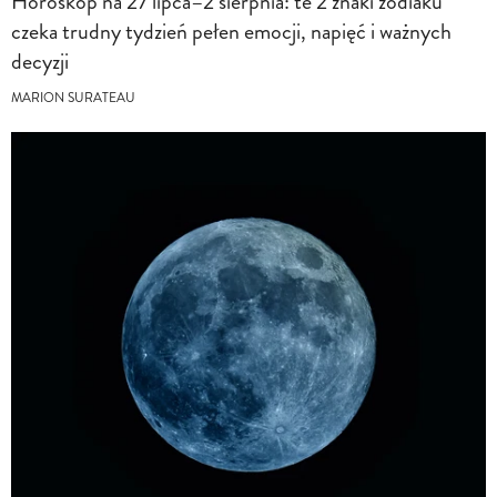
Horoskop na 27 lipca–2 sierpnia: te 2 znaki zodiaku
czeka trudny tydzień pełen emocji, napięć i ważnych
decyzji
MARION SURATEAU