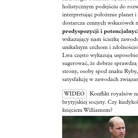
holistycznym podejściu do rozw
interpretując położenie planet
dostarcza cennych wskazówek n
predyspozycji i potencjalny
wskazujący nam ścieżkę zawodo
unikalnym cechom i zdolności
Lwa często wykazują usposobie
sugerować, że dobrze sprawdzą 
strony, osoby spod znaku Ryby,
satysfakcję w zawodach związa
WIDEO
Konflikt royalsów n
brytyjskiej socjety. Czy kiedyk
księciem Williamem?