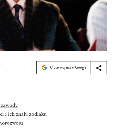
8
Obserwuj nas w Google
e zawody
i i ich znaki zodiaku
amorozwoju