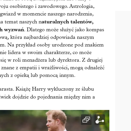
oju osobistego i zawodowego. Astrologia,
 i gwiazd w momencie naszego narodzenia,
aturalnych talentów,
a temat naszych n
ch wyzwań
. Dlatego może służyć jako kompas
wą, która najbardziej odpowiada naszym
om. Na przykład osoby urodzone pod znakiem
nie lidera w swoim charakterze, co może
się w roli menadżera lub dyrektora. Z drugiej
 znane z empatii i wrażliwości, mogą odnaleźć
nych z opieką lub pomocą innym.
arasta. Książę Harry wykluczony ze ślubu
olwiek dojdzie do pojednania między nim a