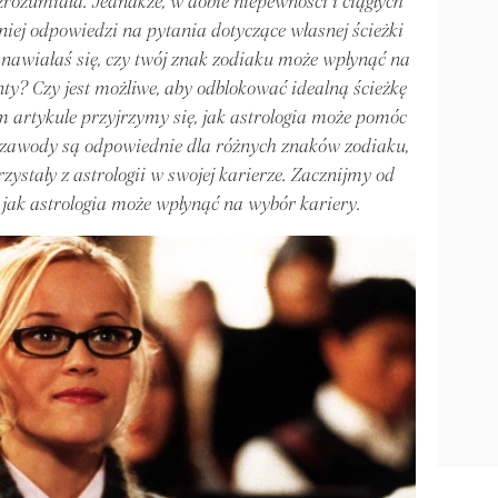
zrozumiała. Jednakże, w dobie niepewności i ciągłych
niej odpowiedzi na pytania dotyczące własnej ścieżki
nawiałaś się, czy twój znak zodiaku może wpłynąć na
nty? Czy jest możliwe, aby odblokować idealną ścieżkę
m artykule przyjrzymy się, jak astrologia może pomóc
e zawody są odpowiednie dla różnych znaków zodiaku,
orzystały z astrologii w swojej karierze. Zacznijmy od
, jak astrologia może wpłynąć na wybór kariery.