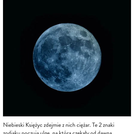
Niebieski Księżyc zdejmie z nich ciężar. Te 2 znaki
zodiaku poczują ulgę, na którą czekały od dawna