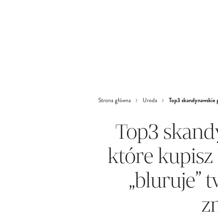
Top3 skandynawskie p
Strona główna
Uroda
Top3 skand
które kupisz
„bluruje” 
z