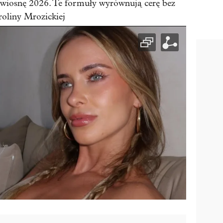
 wiosnę 2026. Te formuły wyrównują cerę bez
roliny Mrozickiej