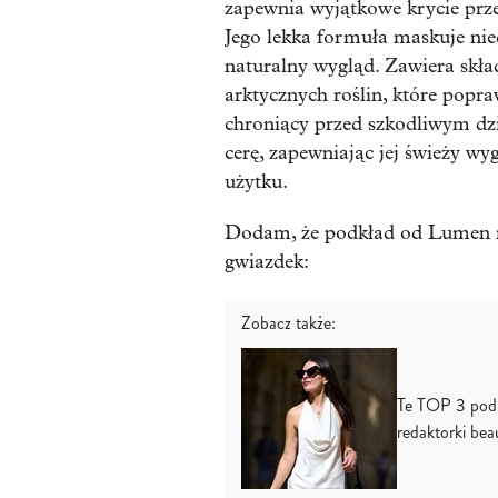
zapewnia wyjątkowe krycie przez
Jego lekka formuła maskuje nied
naturalny wygląd. Zawiera składn
arktycznych roślin, które popraw
chroniący przed szkodliwym dz
cerę, zapewniając jej świeży wy
użytku.
Dodam, że podkład od Lumen 
gwiazdek:
Zobacz także:
Te TOP 3 podk
redaktorki beau