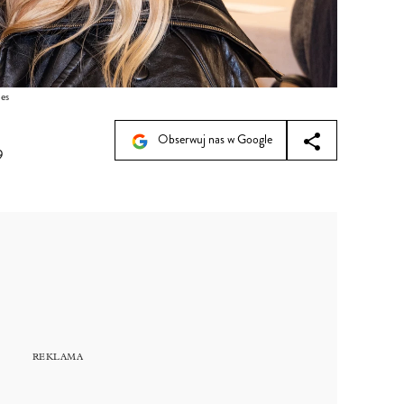
es
Obserwuj nas w Google
9