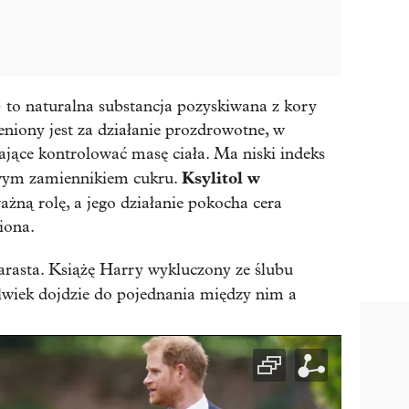
) to naturalna substancja pozyskiwana z kory
niony jest za działanie prozdrowotne, w
ające kontrolować masę ciała. Ma niski indeks
Ksylitol w
rowym zamiennikiem cukru.
ną rolę, a jego działanie pokocha cera
iona.
arasta. Książę Harry wykluczony ze ślubu
olwiek dojdzie do pojednania między nim a