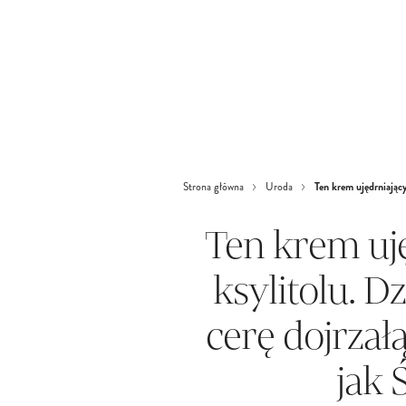
Ten krem ujędrniający
Strona główna
Uroda
Ten krem uj
ksylitolu. D
cerę dojrzał
jak 