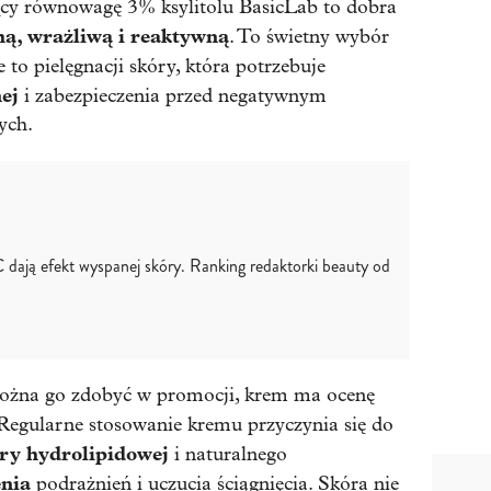
cy równowagę 3% ksylitolu BasicLab to dobra
hą, wrażliwą i reaktywną
. To świetny wybór
że to pielęgnacji skóry, która potrzebuje
ej
i zabezpieczenia przed negatywnym
ych.
dają efekt wyspanej skóry. Ranking redaktorki beauty od
można go zdobyć w promocji, krem ma ocenę
Regularne stosowanie kremu przyczynia się do
ry hydrolipidowej
i naturalnego
enia
podrażnień i uczucia ściągnięcia. Skóra nie