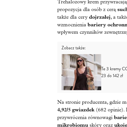
Trehalozowy krem przywracają
suc
propozycja dla osób z cerą
dojrzałej
także dla cery
, a tak
bariery ochronn
wzmocnienia
wpływem czynników zewnętrzn
Zobacz także:
Te 3 kremy CC 
23 do 142 zł
Na stronie producenta, gdzie 
4,92/5 gwiazdek
(682 opinie). 
barie
przywrócenia równowagi
mikrobiomu
ukoj
skóry oraz