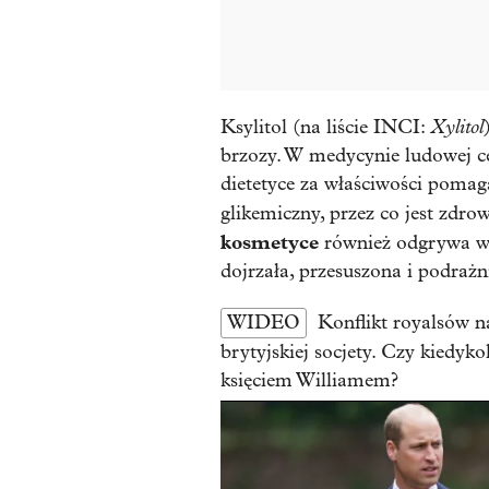
Xylitol
Ksylitol (na liście INCI:
brzozy. W medycynie ludowej ce
dietetyce za właściwości pomag
glikemiczny, przez co jest zd
kosmetyce
również odgrywa waż
dojrzała, przesuszona i podrażn
WIDEO
Konflikt royalsów n
brytyjskiej socjety. Czy kiedyk
księciem Williamem?