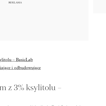
litolu – BasicLab
iające i odbudowujące
 z 3% ksylitolu –