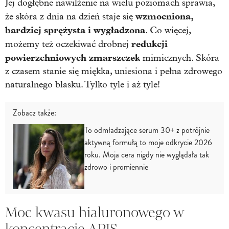
Jej dogłębne nawilżenie na wielu poziomach sprawia,
wzmocniona,
że skóra z dnia na dzień staje się
bardziej sprężysta i wygładzona
. Co więcej,
redukcji
możemy też oczekiwać drobnej
powierzchniowych zmarszczek
mimicznych. Skóra
z czasem stanie się miękka, uniesiona i pełna zdrowego
naturalnego blasku. Tylko tyle i aż tyle!
Zobacz także:
To odmładzające serum 30+ z potrójnie
aktywną formułą to moje odkrycie 2026
roku. Moja cera nigdy nie wyglądała tak
zdrowo i promiennie
Moc kwasu hialuronowego w
koncentracie APIS