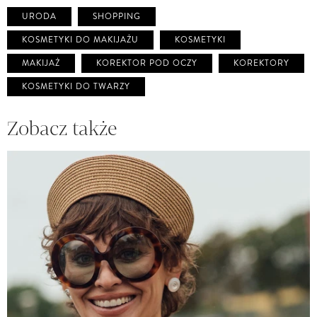
URODA
SHOPPING
KOSMETYKI DO MAKIJAŻU
KOSMETYKI
MAKIJAŻ
KOREKTOR POD OCZY
KOREKTORY
KOSMETYKI DO TWARZY
Zobacz także