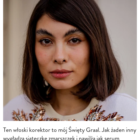
Ten włoski korektor to mój Święty Graal. Jak żaden inny
wygładza siateczkę zmarszczek i nawilża jak serum