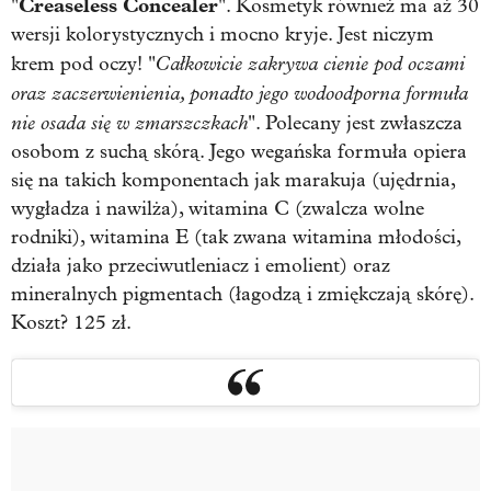
Creaseless Concealer
"
". Kosmetyk również ma aż 30
wersji kolorystycznych i mocno kryje. Jest niczym
Całkowicie zakrywa cienie pod oczami
krem pod oczy! "
oraz zaczerwienienia, ponadto jego wodoodporna formuła
nie osada się w zmarszczkach
". Polecany jest zwłaszcza
osobom z suchą skórą. Jego wegańska formuła opiera
się na takich komponentach jak marakuja (ujędrnia,
wygładza i nawilża), witamina C (zwalcza wolne
rodniki), witamina E (tak zwana witamina młodości,
działa jako przeciwutleniacz i emolient) oraz
mineralnych pigmentach (łagodzą i zmiękczają skórę).
Koszt? 125 zł.