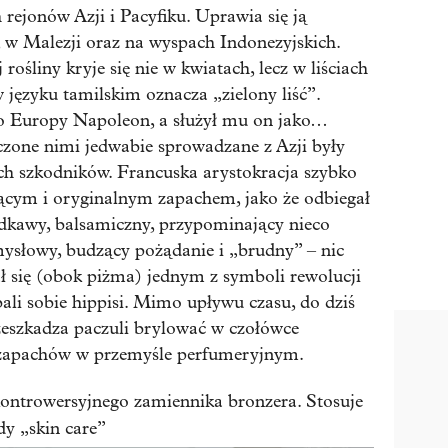
 rejonów Azji i Pacyfiku. Uprawia się ją
, w Malezji oraz na wyspach Indonezyjskich.
rośliny kryje się nie w kwiatach, lecz w liściach
 języku tamilskim oznacza „zielony liść”.
o Europy Napoleon, a służył mu on jako…
czone nimi jedwabie sprowadzane z Azji były
ch szkodników. Francuska arystokracja szybko
jącym i oryginalnym zapachem, jako że odbiegał
dkawy, balsamiczny, przypominający nieco
ysłowy, budzący pożądanie i „brudny” – nic
ał się (obok piżma) jednym z symboli rewolucji
bali sobie hippisi. Mimo upływu czasu, do dziś
rzeszkadza paczuli brylować w czołówce
 zapachów w przemyśle perfumeryjnym.
ontrowersyjnego zamiennika bronzera. Stosuje
dy „skin care”