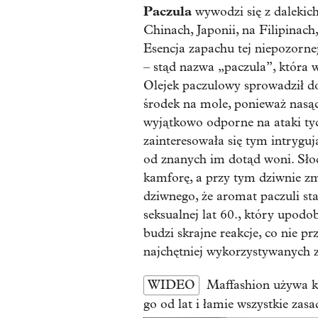
Paczula
wywodzi się z dalekich
Chinach, Japonii, na Filipinach
Esencja zapachu tej niepozornej 
– stąd nazwa „paczula”, która w
Olejek paczulowy sprowadził d
środek na mole, ponieważ nasą
wyjątkowo odporne na ataki ty
zainteresowała się tym intrygu
od znanych im dotąd woni. Sło
kamforę, a przy tym dziwnie zm
dziwnego, że aromat paczuli st
seksualnej lat 60., który upodo
budzi skrajne reakcje, co nie p
najchętniej wykorzystywanych
WIDEO
Maffashion używa k
go od lat i łamie wszystkie zasa